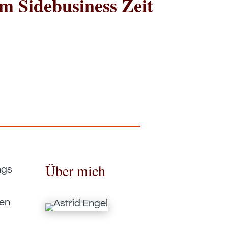
im Sidebusiness Zeit
Über mich
ngs
e
den