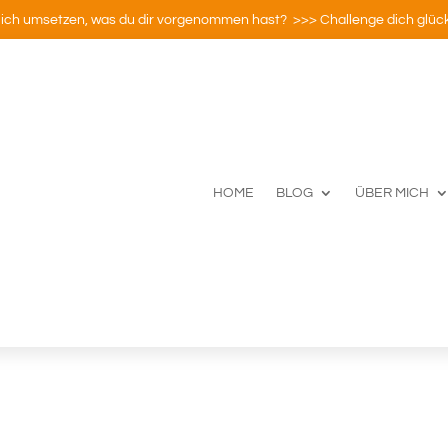
ich umsetzen, was du dir vorgenommen hast? >>> Challenge dich glück
HOME
BLOG
ÜBER MICH