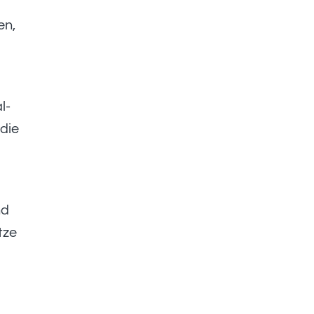
en,
l-
 die
nd
tze