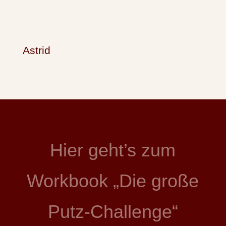
Astrid
Hier geht’s zum
Workbook „Die große
Putz-Challenge“