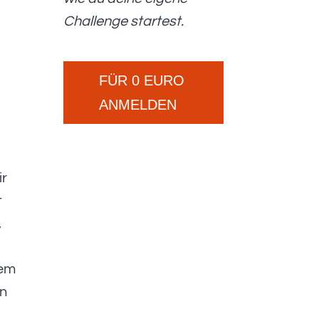
Challenge startest.
FÜR 0 EURO
ANMELDEN
ir
t
,
nem
nn