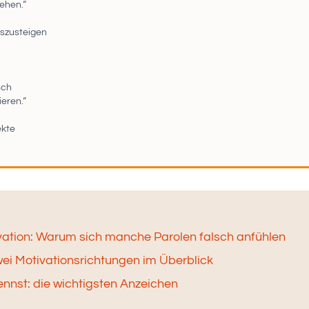
ehen.“
uszusteigen
t
sch
eren.“
ekte
vation: Warum sich manche Parolen falsch anfühlen
wei Motivationsrichtungen im Überblick
nnst: die wichtigsten Anzeichen