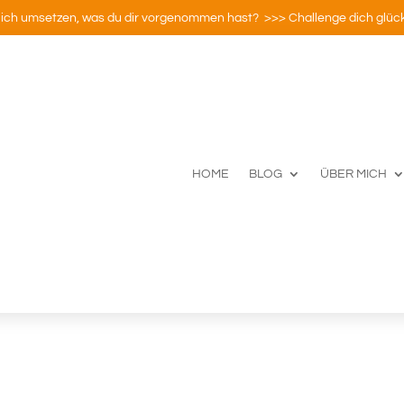
ich umsetzen, was du dir vorgenommen hast? >>> Challenge dich glück
HOME
BLOG
ÜBER MICH