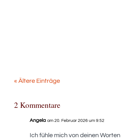
Job noch etwas Eigenes aufbauen
wollte. Bis ich den Unterschied
zwischen zwei grundlegenden
Motivationsrichtungen entdeckte.
Welcher Typ bist du?
« Ältere Einträge
2 Kommentare
Angela
am 20. Februar 2026 um 9:52
Ich fühle mich von deinen Worten