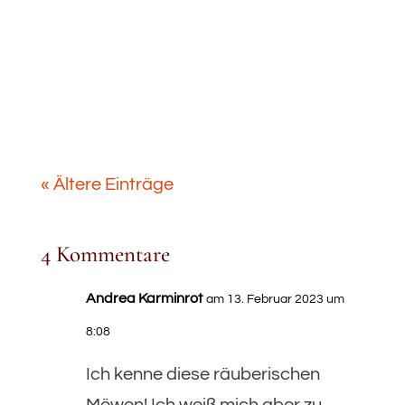
Blog-Tradition, an der ich mich auch
diesmal beteilige. Ich wünsche dir
viel Spaß mit meinem 12von12 im...
« Ältere Einträge
4 Kommentare
Andrea Karminrot
am 13. Februar 2023 um
8:08
Ich kenne diese räuberischen
Möwen! Ich weiß mich aber zu