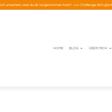
ich umsetzen, was du dir vorgenommen hast? >>> Challenge dich glück
HOME
BLOG
ÜBER MICH