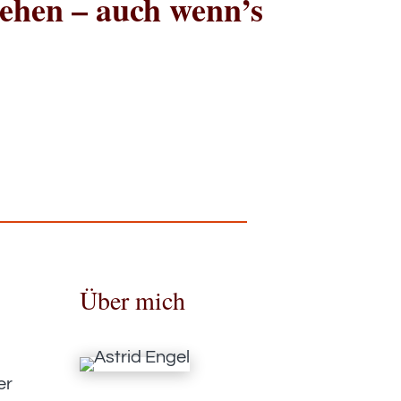
iehen – auch wenn’s
Über mich
–
er