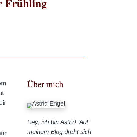
r Frühling
Über mich
dem
ht
dir
Hey, ich bin Astrid. Auf
meinem Blog dreht sich
ann