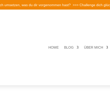
ich umsetzen, was du dir vorgenommen hast? >>> Challenge dich glück
HOME
BLOG
ÜBER MICH