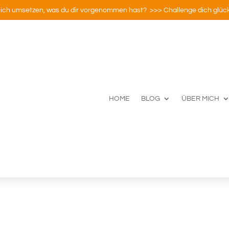
ich umsetzen, was du dir vorgenommen hast? >>> Challenge dich glück
HOME
BLOG
ÜBER MICH