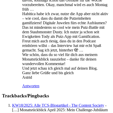
davon, sonntags schon das Gemüse für die Woche
vorzubereiten. Okay, manchmal wird es auch Montag
früh …
Habitica habe ich zwar, nutze die App aber nicht aktiv
– wie cool, dass du damit die Putzeinheiten
gamifizierst! Digitale Juwelen fürs echte Aufräumen?
Das ist mindestens so cool wie mein Putz-Battle mit
dem Staubmonster Dusty. Ich nutze ja schon seit
Ewigkeiten Tody als Putz-App mit Gamification.
Freut mich auch riesig, dass du in den Podcast
reinhören willst – das Interview hat mir echt Spaß
gemacht. Sag ich jetzt, hinterher 🫣 …
Wie schön, dass du so viel für dich aus meinem
Monatsrückblick rausziehst – danke für deinen
wundervollen Kommentar!
Und jetzt schau ich gleich mal auf deinen Blog.
Ganz liebe Grüße und bis gleich
Astrid
Antworten
Trackbacks/Pingbacks
KW18/2025: Alle TCS-Blogartikel - The Content Society
-
[…] Monatsrückblick April 2025: Mein Challenge-Jubiläum