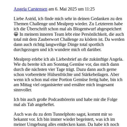
Angela Carstensen
am 6. Mai 2025 um 11:25
Liebe Astrid, ich finde mich sehr in deinen Gedanken zu den
Themen Challenge und Mealprep wieder. Zu Letzterem habe
ich die Überschrift schon mal als Blogentwurf abgespeichert
😀 In meinem inneren Team lebt eine Persönlichkeit, die auch
total mit dem Zauberwort Challenge zu ködern ist. Da werden
dann auch richtig langweilige Dinge total sportlich
durchgezogen und ich wundere mich oft darüber.
Mealprep erlebe ich als Liebesbrief an die zukünftige Angela.
Wie du bereite ich am Sonntag Gemüse vor, das mich dann
durch die nächsten vier Tage trägt. Dazu dann auch gerne
schon vorbereitete Hülsenfrüchte und Stärkebeilagen. Aber
wenn ich schon mal eine Portion Gemüse fertig habe, bin ich
am Mittag viel organisierter und ernähre mich insgesamt
sinnvoller.
Ich bin auch große Podcasthörerin und habe mir die Folge
mal als Tab angeheftet.
Auch was du zu dem Tunnelphoto sagst, kommt mir so
bekannt vor. Ich bin immer wieder begeistert, was ich im
meiner Umgebung alles entdecken kann. Da habe ich noch