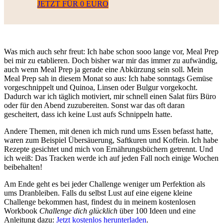
JETZT FÜR 0 EURO
Was mich auch sehr freut: Ich habe schon sooo lange vor, Meal Prep
bei mir zu etablieren. Doch bisher war mir das immer zu aufwändig,
auch wenn Meal Prep ja gerade eine Abkürzung sein soll. Mein
Meal Prep sah in diesem Monat so aus: Ich habe sonntags Gemüse
vorgeschnippelt und Quinoa, Linsen oder Bulgur vorgekocht.
Dadurch war ich täglich motiviert, mir schnell einen Salat fürs Büro
oder für den Abend zuzubereiten. Sonst war das oft daran
gescheitert, dass ich keine Lust aufs Schnippeln hatte.
Andere Themen, mit denen ich mich rund ums Essen befasst hatte,
waren zum Beispiel Übersäuerung, Saftkuren und Koffein. Ich habe
Rezepte gesichtet und mich von Ernährungsbüchern getrennt. Und
ich weiß: Das Tracken werde ich auf jeden Fall noch einige Wochen
beibehalten!
Am Ende geht es bei jeder Challenge weniger um Perfektion als
ums Dranbleiben. Falls du selbst Lust auf eine eigene kleine
Challenge bekommen hast, findest du in meinem kostenlosen
Workbook
Challenge dich glücklich
über 100 Ideen und eine
Anleitung dazu:
Jetzt kostenlos herunterladen
.