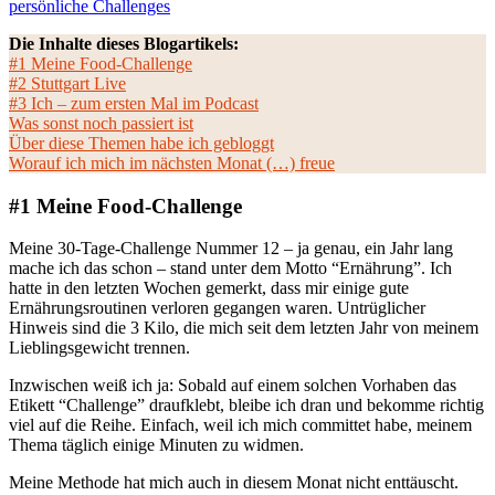
persönliche Challenges
Die Inhalte dieses Blogartikels:
#1 Meine Food-Challenge
#2 Stuttgart Live
#3 Ich – zum ersten Mal im Podcast
Was sonst noch passiert ist
Über diese Themen habe ich gebloggt
Worauf ich mich im nächsten Monat (…) freue
#1 Meine Food-Challenge
Meine 30-Tage-Challenge Nummer 12 – ja genau, ein Jahr lang
mache ich das schon – stand unter dem Motto “Ernährung”. Ich
hatte in den letzten Wochen gemerkt, dass mir einige gute
Ernährungsroutinen verloren gegangen waren. Untrüglicher
Hinweis sind die 3 Kilo, die mich seit dem letzten Jahr von meinem
Lieblingsgewicht trennen.
Inzwischen weiß ich ja: Sobald auf einem solchen Vorhaben das
Etikett “Challenge” draufklebt, bleibe ich dran und bekomme richtig
viel auf die Reihe. Einfach, weil ich mich committet habe, meinem
Thema täglich einige Minuten zu widmen.
Meine Methode hat mich auch in diesem Monat nicht enttäuscht.