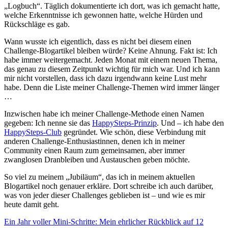
„Logbuch“. Täglich dokumentierte ich dort, was ich gemacht hatte,
welche Erkenntnisse ich gewonnen hatte, welche Hürden und
Rückschläge es gab.
Wann wusste ich eigentlich, dass es nicht bei diesem einen
Challenge-Blogartikel bleiben würde? Keine Ahnung. Fakt ist: Ich
habe immer weitergemacht. Jeden Monat mit einem neuen Thema,
das genau zu diesem Zeitpunkt wichtig für mich war. Und ich kann
mir nicht vorstellen, dass ich dazu irgendwann keine Lust mehr
habe. Denn die Liste meiner Challenge-Themen wird immer länger
…
Inzwischen habe ich meiner Challenge-Methode einen Namen
gegeben: Ich nenne sie das
HappySteps-Prinzip
. Und – ich habe den
HappySteps-Club
gegründet. Wie schön, diese Verbindung mit
anderen Challenge-Enthusiastinnen, denen ich in meiner
Community einen Raum zum gemeinsamen, aber immer
zwanglosen Dranbleiben und Austauschen geben möchte.
So viel zu meinem „Jubiläum“, das ich in meinem aktuellen
Blogartikel noch genauer erkläre. Dort schreibe ich auch darüber,
was von jeder dieser Challenges geblieben ist – und wie es mir
heute damit geht.
Ein Jahr voller Mini-Schritte: Mein ehrlicher Rückblick auf 12