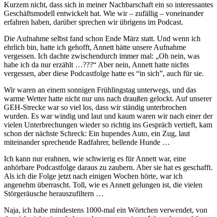
Kurzem nicht, dass sich in meiner Nachbarschaft ein so interessantes
Geschäftsmodell entwickelt hat. Wie wir – zufällig – voneinander
erfahren haben, darüber sprechen wir übrigens im Podcast.
Die Aufnahme selbst fand schon Ende März statt. Und wenn ich
ehrlich bin, hatte ich gehofft, Annett hätte unsere Aufnahme
vergessen. Ich dachte zwischendurch immer mal: „Oh nein, was
habe ich da nur erzählt …???“ Aber nein, Annett hatte nichts
vergessen, aber diese Podcastfolge hatte es “in sich”, auch für sie.
Wir waren an einem sonnigen Frühlingstag unterwegs, und das
warme Wetter hatte nicht nur uns nach draußen gelockt. Auf unserer
GEH-Strecke war so viel los, dass wir ständig unterbrochen
wurden. Es war windig und laut und kaum waren wir nach einer der
vielen Unterbrechungen wieder so richtig ins Gespräch vertieft, kam
schon der nächste Schreck: Ein hupendes Auto, ein Zug, laut
miteinander sprechende Radfahrer, bellende Hunde …
Ich kann nur erahnen, wie schwierig es für Annett war, eine
anhörbare Podcastfolge daraus zu zaubern. Aber sie hat es geschafft.
Als ich die Folge jetzt nach einigen Wochen hörte, war ich
angenehm überrascht. Toll, wie es Annett gelungen ist, die vielen
Störgeräusche herauszufiltern …
Naja, ich habe mindestens 1000-mal ein Wörtchen verwendet, von